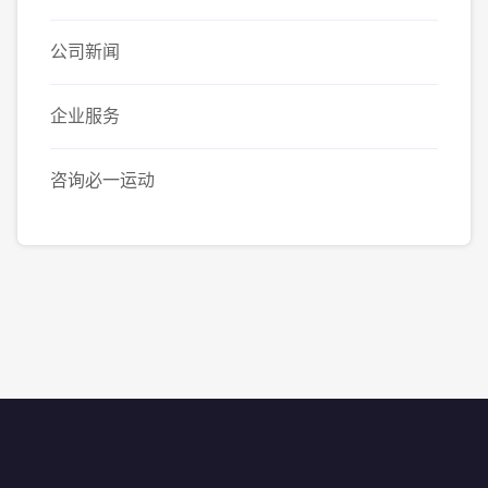
公司新闻
企业服务
咨询必一运动