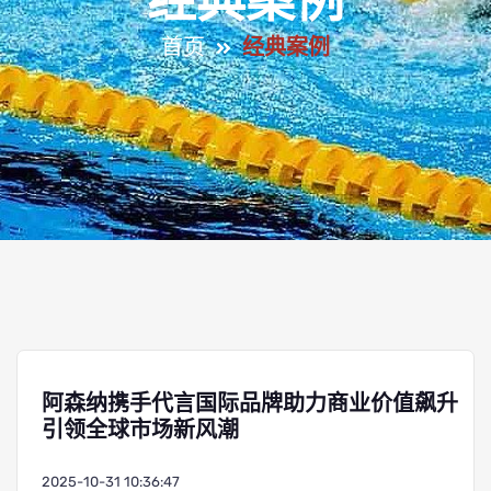
经典案例
首页
经典案例
阿森纳携手代言国际品牌助力商业价值飙升
引领全球市场新风潮
2025-10-31 10:36:47