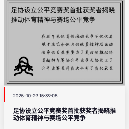
2025-10-29 15:39:08
足协设立公平竞赛奖首批获奖者揭晓推
动体育精神与赛场公平竞争