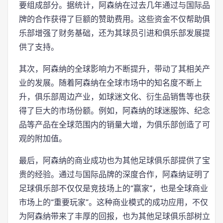
要组成部分。据统计，阿森纳在过去几年通过与国际品
牌的合作获得了巨额的赞助费用。这些资金不仅帮助俱
乐部增强了财务基础，还为其球员引进和俱乐部发展提
供了支持。
其次，阿森纳的全球影响力不断提升，带动了其相关产
业的发展。随着阿森纳在全球市场中的知名度不断上
升，俱乐部周边产业，如球迷文化、衍生品销售等也获
得了巨大的市场份额。例如，阿森纳的球迷服饰、纪念
品等产品在全球范围内的销量大增，为俱乐部创造了可
观的附加值。
最后，阿森纳的商业成功也为其他足球俱乐部提供了宝
贵的经验。通过与国际品牌的深度合作，阿森纳证明了
足球俱乐部不仅仅是竞技场上的“赢家”，也是全球商业
市场上的“重要玩家”。这种商业模式的成功应用，不仅
为阿森纳带来了丰厚的回报，也为其他足球俱乐部树立