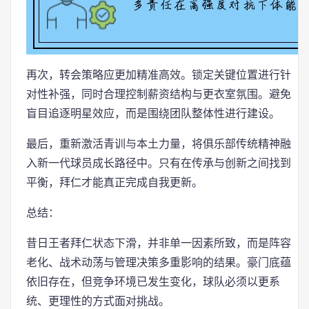
再次，转会策略应更加精准高效。锁定关键位置进行针
对性补强，同时合理控制薪资结构与更衣室氛围。避免
盲目追逐明星效应，而是围绕团队整体性进行建设。
最后，重新激活青训与本土力量，将俱乐部传统精神融
入新一代球员成长路径中。只有在传承与创新之间找到
平衡，拜仁才能真正完成自我更新。
总结：
昔日王者拜仁状态下滑，并非单一因素所致，而是阵容
老化、战术动荡与管理决策多重影响的结果。豪门底蕴
依旧存在，但竞争环境已发生变化，球队必须以更系
统、更理性的方式面对挑战。