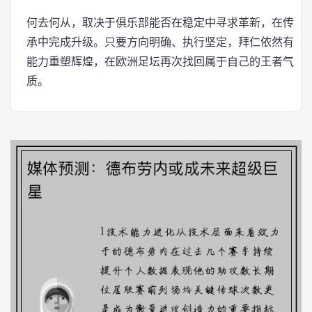
何去何从，取决于俱乐部能否在稳定中寻求革新，在传
承中完成升级。只要方向明确、执行坚定，拜仁依然有
能力重塑辉煌，在欧洲足坛再次找回属于自己的王者气
质。