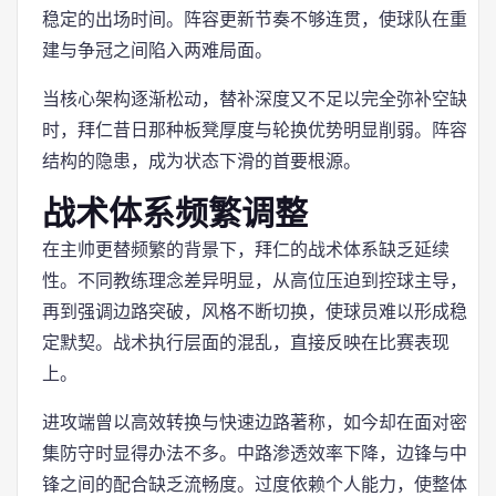
稳定的出场时间。阵容更新节奏不够连贯，使球队在重
建与争冠之间陷入两难局面。
当核心架构逐渐松动，替补深度又不足以完全弥补空缺
时，拜仁昔日那种板凳厚度与轮换优势明显削弱。阵容
结构的隐患，成为状态下滑的首要根源。
战术体系频繁调整
在主帅更替频繁的背景下，拜仁的战术体系缺乏延续
性。不同教练理念差异明显，从高位压迫到控球主导，
再到强调边路突破，风格不断切换，使球员难以形成稳
定默契。战术执行层面的混乱，直接反映在比赛表现
上。
进攻端曾以高效转换与快速边路著称，如今却在面对密
集防守时显得办法不多。中路渗透效率下降，边锋与中
锋之间的配合缺乏流畅度。过度依赖个人能力，使整体