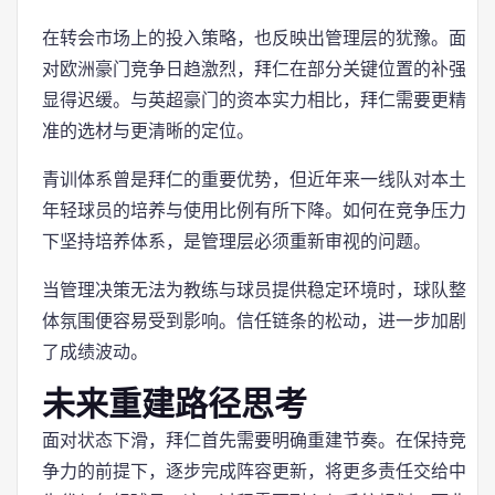
在转会市场上的投入策略，也反映出管理层的犹豫。面
对欧洲豪门竞争日趋激烈，拜仁在部分关键位置的补强
显得迟缓。与英超豪门的资本实力相比，拜仁需要更精
准的选材与更清晰的定位。
青训体系曾是拜仁的重要优势，但近年来一线队对本土
年轻球员的培养与使用比例有所下降。如何在竞争压力
下坚持培养体系，是管理层必须重新审视的问题。
当管理决策无法为教练与球员提供稳定环境时，球队整
体氛围便容易受到影响。信任链条的松动，进一步加剧
了成绩波动。
未来重建路径思考
面对状态下滑，拜仁首先需要明确重建节奏。在保持竞
争力的前提下，逐步完成阵容更新，将更多责任交给中