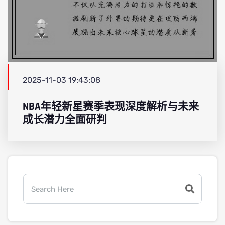
2025-11-03 19:43:08
NBA年轻新星赛季表现深度解析与未来
成长潜力全面研判