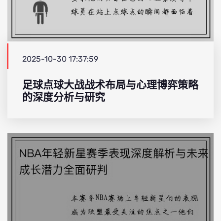
2025-10-30 17:37:59
足球点球大战战术布局与心理博弈策略
的深度分析与研究