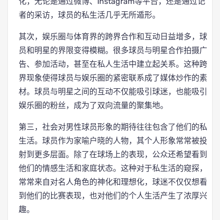
化，无论是通过微博、Instagram等平台，还是通过记
者的采访，球员的私生活几乎无所遁形。
其次，娱乐圈与体育界的跨界合作和互动日益增多，球
员和明星的界限变得模糊。很多球员与明星合作拍摄广
告、参加活动，甚至在私人生活中建立起关系。这种跨
界现象使得球员与娱乐圈的紧密联系成了媒体炒作的素
材。球员与明星之间的互动不仅能吸引球迷，也能吸引
娱乐圈的粉丝，成为了双向流量的聚集地。
第三，社会对男性球员形象的期待往往包含了他们的私
生活。球员作为家喻户晓的人物，其个人形象常常被投
射到更多层面。除了在球场上的表现，公众还希望看到
他们的情感生活和家庭状态。这种对于私生活的窥探，
常常来自对名人角色的神化和理想化，球迷不仅仅想看
到他们的比赛表现，也对他们的个人生活产生了浓厚兴
趣。