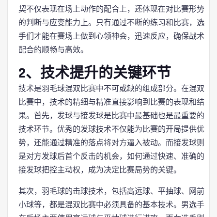
契不仅表现在场上动作的配合上，还体现在对比赛形势
的判断与应变能力上。只有通过不断的练习和比赛，选
手们才能在赛场上做到心领神会，迅速反应，确保战术
配合的顺畅与高效。
2、技术提升的关键环节
技术是羽毛球混双比赛中不可或缺的组成部分。在混双
比赛中，技术的精细与精准直接影响到比赛的表现和结
果。首先，发球与接发球是比赛中最基础也是最重要的
技术环节。优秀的发球技术不仅能为比赛的开局提供优
势，还能通过精准的落点将对方逼入被动。而接发球则
是对方发球后首个反击的机会，如何通过快速、准确的
接发球把控主动权，成为决定比赛局势的关键。
其次，羽毛球的击球技术，包括高远球、平抽球、网前
小球等，都是混双比赛中必须具备的基本技术。男选手