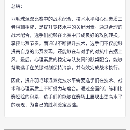
总结：
羽毛球混双比赛中的战术配合、技术水平和心理素质三
者相辅相成，是提升竞技水平的关键因素。通过合理的
战术配合，选手们能够在比赛中形成良好的攻防转换，
掌控比赛节奏。而通过不断提升技术，选手们不仅能够
提高自身的比赛表现，还能够在与对手的对抗中占据上
风。最后，心理素质的稳定与队友间的默契配合，能够
帮助选手在关键时刻保持冷静，并有效完成战术执行。
因此，提升羽毛球混双竞技水平需要选手们在技术、战
术和心理素质上不断努力与磨合。通过全面的训练和比
赛经验的积累，选手们将能够在赛场上展现出更高水平
的表现，为自己的胜利奠定基础。