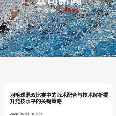
公司新闻
首页
公司新闻
羽毛球混双比赛中的战术配合与技术解析提
升竞技水平的关键策略
2026-05-24 11:14:21