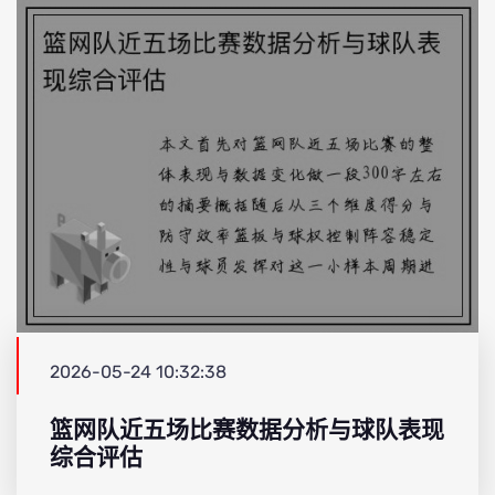
2026-05-24 10:32:38
篮网队近五场比赛数据分析与球队表现
综合评估