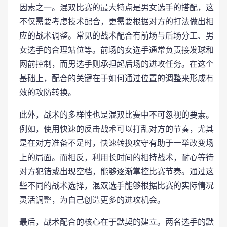
因素之一。混双比赛的最大特点是男女选手的搭配，这
不仅需要考虑技术配合，更需要根据对方的打法做出相
应的战术调整。常见的战术配合有前场与后场分工、男
女选手的合理站位等。前场的女选手通常负责接发球和
网前控制，而男选手则承担起后场的进攻任务。在这个
基础上，配合的关键在于如何通过位置的调整来形成有
效的攻防转换。
此外，战术的多样性也是混双比赛中不可忽视的要素。
例如，使用快速的反击战术可以打乱对方的节奏，尤其
是在对方准备不足时，快速转换攻守有助于一举改变场
上的局面。而相反，利用长时间的相持战术，耐心等待
对方犯错或出现空档，能够逐渐掌控比赛节奏。通过这
些不同的战术选择，混双选手能够根据比赛的实际情况
灵活调整，为自己创造更多的进攻机会。
最后，战术配合的核心在于默契的建立。两名选手的默