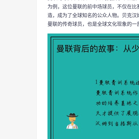
为例，这位曼联的前中场球员，不仅在比
造，成为了全球知名的公众人物。贝克汉
曼联的传奇球员，也是全球文化现象的一