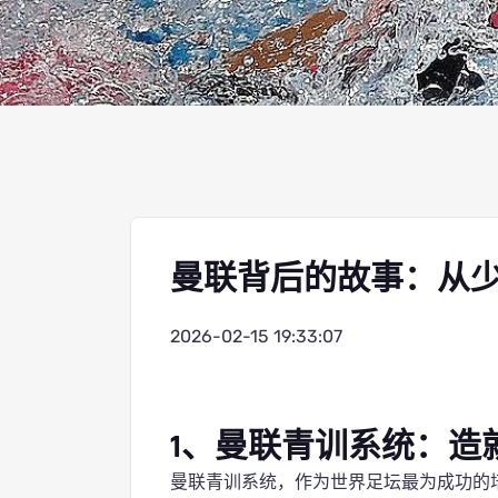
曼联背后的故事：从
2026-02-15 19:33:07
1、曼联青训系统：造
曼联青训系统，作为世界足坛最为成功的