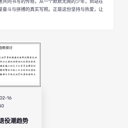
迷共同书写的传奇。从一个默默无闻的少年，到站在
是奋斗与拼搏的真实写照。正是这份坚持与热爱，让
02-16
40
退役潮趋势