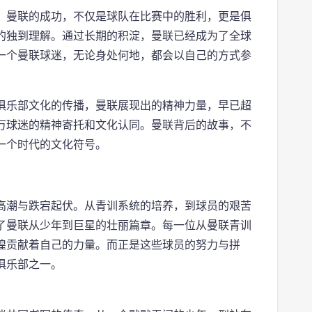
。曼联的成功，不仅是球队在比赛中的胜利，更是俱
的独到理解。通过长期的积淀，曼联已经成为了全球
一个曼联球迷，无论身处何地，都会以自己的方式参
俱乐部文化的传播，曼联展现出的精神力量，早已超
万球迷的精神寄托和文化认同。曼联背后的故事，不
一个时代的文化符号。
高潮与跌宕起伏。从青训系统的培养，到球员的艰苦
了曼联从少年到巨星的壮丽篇章。每一位从曼联青训
煌贡献着自己的力量。而正是这些球员的努力与拼
俱乐部之一。