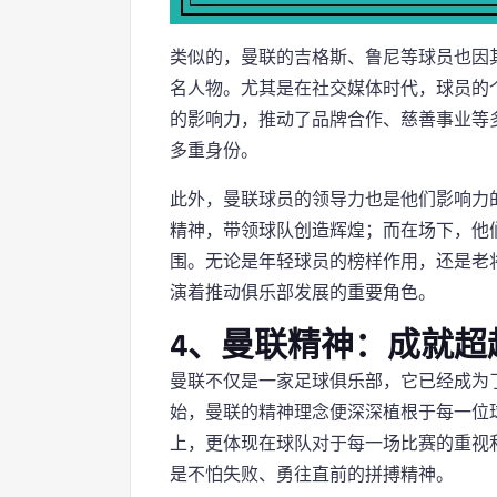
类似的，曼联的吉格斯、鲁尼等球员也因
名人物。尤其是在社交媒体时代，球员的
的影响力，推动了品牌合作、慈善事业等
多重身份。
此外，曼联球员的领导力也是他们影响力
精神，带领球队创造辉煌；而在场下，他
围。无论是年轻球员的榜样作用，还是老
演着推动俱乐部发展的重要角色。
4、曼联精神：成就超
曼联不仅是一家足球俱乐部，它已经成为
始，曼联的精神理念便深深植根于每一位
上，更体现在球队对于每一场比赛的重视
是不怕失败、勇往直前的拼搏精神。