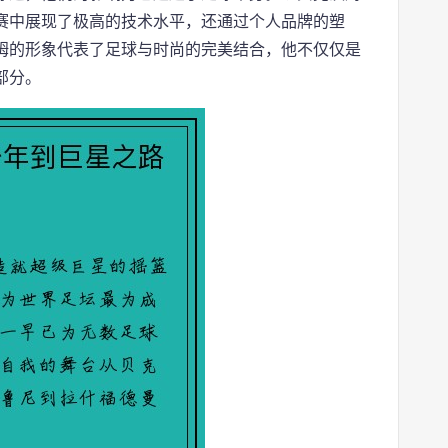
赛中展现了极高的技术水平，还通过个人品牌的塑
姆的形象代表了足球与时尚的完美结合，他不仅仅是
部分。