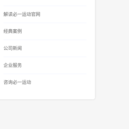
解读必一运动官网
经典案例
公司新闻
企业服务
咨询必一运动