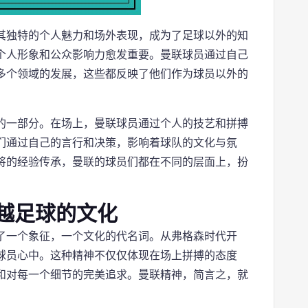
其独特的个人魅力和场外表现，成为了足球以外的知
个人形象和公众影响力愈发重要。曼联球员通过自己
多个领域的发展，这些都反映了他们作为球员以外的
的一部分。在场上，曼联球员通过个人的技艺和拼搏
们通过自己的言行和决策，影响着球队的文化与氛
将的经验传承，曼联的球员们都在不同的层面上，扮
越足球的文化
了一个象征，一个文化的代名词。从弗格森时代开
球员心中。这种精神不仅仅体现在场上拼搏的态度
和对每一个细节的完美追求。曼联精神，简言之，就