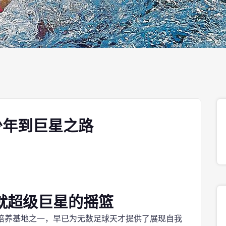
少年到巨星之路
就超级巨星的摇篮
培养基地之一，早已为无数足球天才提供了展现自我